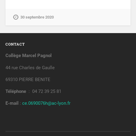
30 septembre 2020
CONTACT
Collège Marcel Pagnol
44 rue Charles de Gaulle
69310 PIERRE BENITE
Téléphone
: 04 72 39 25 81
E-mail
:
ce.0690076h@ac-lyon.fr