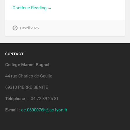
Continue Reading →
1 avril 2025
CONTACT
Collège Marcel Pagnol
44 rue Charles de Gaulle
69310 PIERRE BENITE
Téléphone
: 04 72 39 25 81
E-mail
:
ce.0690076h@ac-lyon.fr