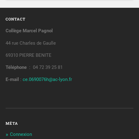
CONTACT
Collège Marcel Pagnol
44 rue Charles de Gaulle
69310 PIERRE BENITE
Téléphone
: 04 72 39 25 81
E-mail
:
ce.0690076h@ac-lyon.fr
MÉTA
Connexion