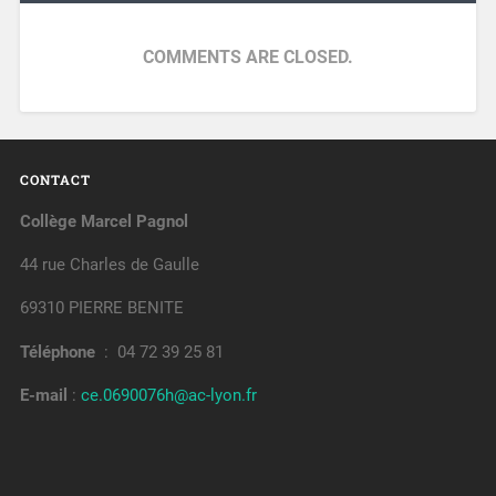
COMMENTS ARE CLOSED.
CONTACT
Collège Marcel Pagnol
44 rue Charles de Gaulle
69310 PIERRE BENITE
Téléphone
: 04 72 39 25 81
E-mail
:
ce.0690076h@ac-lyon.fr